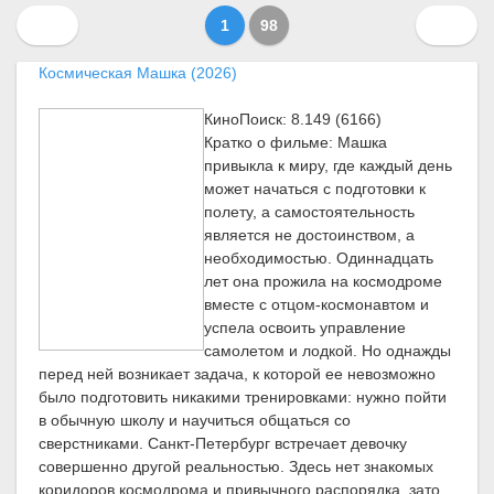
1
98
Космическая Машка (2026)
КиноПоиск: 8.149 (6166)
Кратко о фильме: Машка
привыкла к миру, где каждый день
может начаться с подготовки к
полету, а самостоятельность
является не достоинством, а
необходимостью. Одиннадцать
лет она прожила на космодроме
вместе с отцом-космонавтом и
успела освоить управление
самолетом и лодкой. Но однажды
перед ней возникает задача, к которой ее невозможно
было подготовить никакими тренировками: нужно пойти
в обычную школу и научиться общаться со
сверстниками. Санкт-Петербург встречает девочку
совершенно другой реальностью. Здесь нет знакомых
коридоров космодрома и привычного распорядка, зато