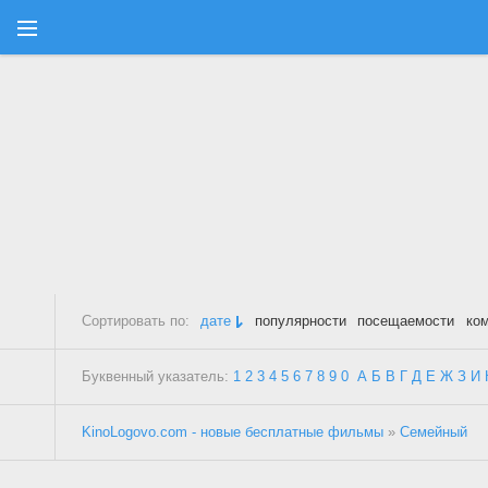
Сортировать по:
дате
популярности
посещаемости
ко
Буквенный указатель:
1
2
3
4
5
6
7
8
9
0
А
Б
В
Г
Д
Е
Ж
З
И
KinoLogovo.com - новые бесплатные фильмы
»
Семейный