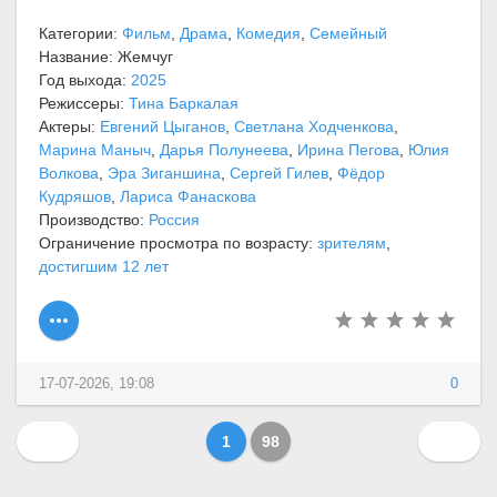
Категории:
Фильм
,
Драма
,
Комедия
,
Семейный
Название: Жемчуг
Год выхода:
2025
Режиссеры:
Тина Баркалая
Актеры:
Евгений Цыганов
,
Светлана Ходченкова
,
Марина Маныч
,
Дарья Полунеева
,
Ирина Пегова
,
Юлия
Волкова
,
Эра Зиганшина
,
Сергей Гилев
,
Фёдор
Кудряшов
,
Лариса Фанаскова
Производство:
Россия
Ограничение просмотра по возрасту:
зрителям
,
достигшим 12 лет
17-07-2026, 19:08
0
1
98