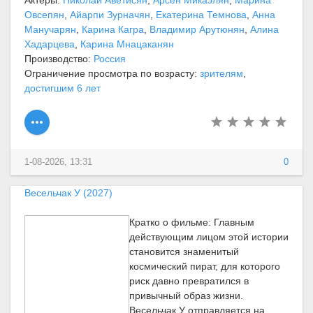
Актеры:
Николай Аветисян
,
Арсен Микаэлян
,
Марина
Овсепян
,
Айарпи Зурначян
,
Екатерина Темнова
,
Анна
Манучарян
,
Карина Кагра
,
Владимир Арутюнян
,
Алина
Хадарцева
,
Карина Мнацаканян
Производство:
Россия
Ограничение просмотра по возрасту:
зрителям
,
достигшим 6 лет
1-08-2026, 13:31
0
Весельчак У (2027)
Кратко о фильме: Главным
действующим лицом этой истории
становится знаменитый
космический пират, для которого
риск давно превратился в
привычный образ жизни.
Весельчак У отправляется на