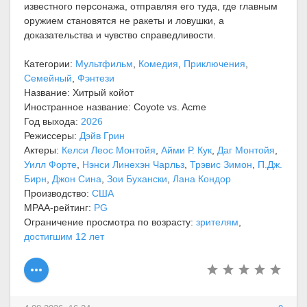
известного персонажа, отправляя его туда, где главным
оружием становятся не ракеты и ловушки, а
доказательства и чувство справедливости.
Категории:
Мультфильм
,
Комедия
,
Приключения
,
Семейный
,
Фэнтези
Название: Хитрый койот
Иностранное название: Coyote vs. Acme
Год выхода:
2026
Режиссеры:
Дэйв Грин
Актеры:
Келси Леос Монтойя
,
Айми Р. Кук
,
Даг Монтойя
,
Уилл Форте
,
Нэнси Линехэн Чарльз
,
Трэвис Зимон
,
П.Дж.
Бирн
,
Джон Сина
,
Зои Бухански
,
Лана Кондор
Производство:
США
MPAA-рейтинг:
PG
Ограничение просмотра по возрасту:
зрителям
,
достигшим 12 лет