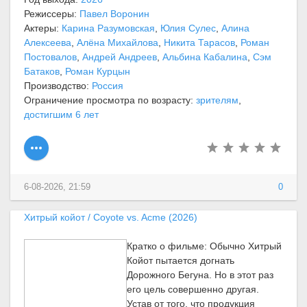
Режиссеры:
Павел Воронин
Актеры:
Карина Разумовская
,
Юлия Сулес
,
Алина
Алексеева
,
Алёна Михайлова
,
Никита Тарасов
,
Роман
Постовалов
,
Андрей Андреев
,
Альбина Кабалина
,
Сэм
Батаков
,
Роман Курцын
Производство:
Россия
Ограничение просмотра по возрасту:
зрителям
,
достигшим 6 лет
6-08-2026, 21:59
0
Хитрый койот / Coyote vs. Acme (2026)
Кратко о фильме: Обычно Хитрый
Койот пытается догнать
Дорожного Бегуна. Но в этот раз
его цель совершенно другая.
Устав от того, что продукция