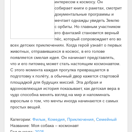
интересом к космосу. Он
собирает книги о ракетах, смотрит
документальные программы и
мечтает однажды увидеть Землю
с орбиты. Но главным участником
его фантазий становится верный
пёс, который сопровождает его во
всех детских приключениях. Когда герой узнаёт о первых
животных, отправившихся в космос, в его голове
появляется смелая идея. Он начинает представлять,
что и его питомец может стать настоящим космонавтом.
С этого момента каждая прогулка превращается в
подготовку к полёту, а обычный двор кажется стартовой
площадкой для будущих миссий. Эта добрая и
вдохновляющая история показывает, как детская вера в
чудо способна менять взгляд на мир и напоминать
взрослым о том, что мечты иногда начинаются с самых
простых вещей.
Категории:
Фильм
,
Комедия
,
Приключения
,
Семейный
Название: Моя собака – космонавт
Год выхода:
2025