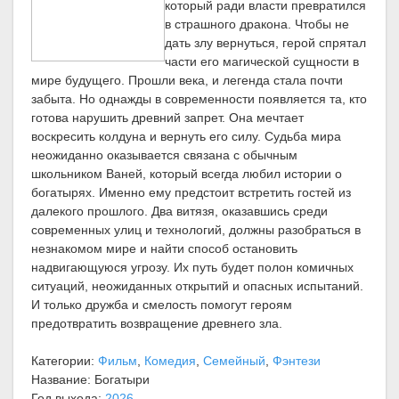
который ради власти превратился
в страшного дракона. Чтобы не
дать злу вернуться, герой спрятал
части его магической сущности в
мире будущего. Прошли века, и легенда стала почти
забыта. Но однажды в современности появляется та, кто
готова нарушить древний запрет. Она мечтает
воскресить колдуна и вернуть его силу. Судьба мира
неожиданно оказывается связана с обычным
школьником Ваней, который всегда любил истории о
богатырях. Именно ему предстоит встретить гостей из
далекого прошлого. Два витязя, оказавшись среди
современных улиц и технологий, должны разобраться в
незнакомом мире и найти способ остановить
надвигающуюся угрозу. Их путь будет полон комичных
ситуаций, неожиданных открытий и опасных испытаний.
И только дружба и смелость помогут героям
предотвратить возвращение древнего зла.
Категории:
Фильм
,
Комедия
,
Семейный
,
Фэнтези
Название: Богатыри
Год выхода:
2026