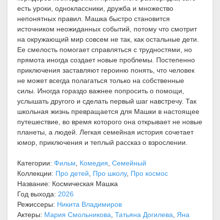
есть уроки, одноклассники, дружба и множество
непонятных правил. Машка быстро становится
источником неожиданных событий, потому что смотрит
на окружающий мир совсем не так, как остальные дети.
Ее смелость помогает справляться с трудностями, но
прямота иногда создает новые проблемы. Постепенно
приключения заставляют героиню понять, что человек
не может всегда полагаться только на собственные
силы. Иногда гораздо важнее попросить о помощи,
услышать другого и сделать первый шаг навстречу. Так
школьная жизнь превращается для Машки в настоящее
путешествие, во время которого она открывает не новые
планеты, а людей. Легкая семейная история сочетает
юмор, приключения и теплый рассказ о взрослении.
Категории:
Фильм
,
Комедия
,
Семейный
Коллекции:
Про детей
,
Про школу
,
Про космос
Название: Космическая Машка
Год выхода:
2026
Режиссеры:
Никита Владимиров
Актеры:
Мария Смольникова
,
Татьяна Догилева
,
Яна