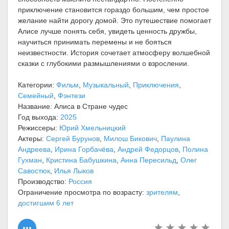
приключение становится гораздо большим, чем простое
желание найти дорогу домой. Это путешествие помогает
Алисе лучше понять себя, увидеть ценность дружбы,
научиться принимать перемены и не бояться
неизвестности. История сочетает атмосферу волшебной
сказки с глубокими размышлениями о взрослении.
Категории:
Фильм
,
Музыкальный
,
Приключения
,
Семейный
,
Фэнтези
Название: Алиса в Стране чудес
Год выхода:
2025
Режиссеры:
Юрий Хмельницкий
Актеры:
Сергей Бурунов
,
Милош Бикович
,
Паулина
Андреева
,
Ирина Горбачёва
,
Андрей Федорцов
,
Полина
Гухман
,
Кристина Бабушкина
,
Анна Пересильд
,
Олег
Савостюк
,
Илья Лыков
Производство:
Россия
Ограничение просмотра по возрасту:
зрителям
,
достигшим 6 лет