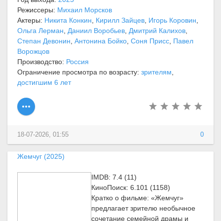
Режиссеры:
Михаил Морсков
Актеры:
Никита Конкин
,
Кирилл Зайцев
,
Игорь Коровин
,
Ольга Лерман
,
Даниил Воробьев
,
Дмитрий Калихов
,
Степан Девонин
,
Антонина Бойко
,
Соня Присс
,
Павел
Ворожцов
Производство:
Россия
Ограничение просмотра по возрасту:
зрителям
,
достигшим 6 лет
18-07-2026, 01:55
0
Жемчуг (2025)
IMDB: 7.4 (11)
КиноПоиск: 6.101 (1158)
Кратко о фильме: «Жемчуг»
предлагает зрителю необычное
сочетание семейной драмы и