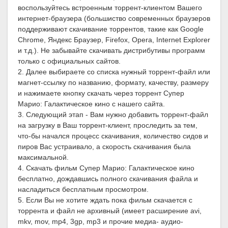
воспользуйтесь встроенным торрент-клиентом Вашего
интернет-браузера (большиство современных браузеров
поддерживают скачивание торрентов, такие как Google
Chrome, Яндекс Браузер, Firefox, Opera, Internet Explorer
и т.д.). Не забывайте скачивать дистрибутивы программ
только с официальных сайтов.
2. Далее выбираете со списка нужный торрент-файл или
магнет-ссылку по названию, формату, качеству, размеру
и нажимаете кнопку скачать через торрент Супер
Марио: Галактическое кино с нашего сайта.
3. Следующий этап - Вам нужно добавить торрент-файл
на загрузку в Ваш торрент-клиент, проследить за тем,
что-бы начался процесс скачивания, количество сидов и
пиров Вас устраивало, а скорость скачивания была
максимальной.
4. Скачать фильм Супер Марио: Галактическое кино
бесплатно, дождавшись полного скачивания файла и
насладиться бесплатным просмотром.
5. Если Вы не хотите ждать пока фильм скачается с
торрента и файл не архивный (имеет расширение avi,
mkv, mov, mp4, 3gp, mp3 и прочие медиа- аудио-