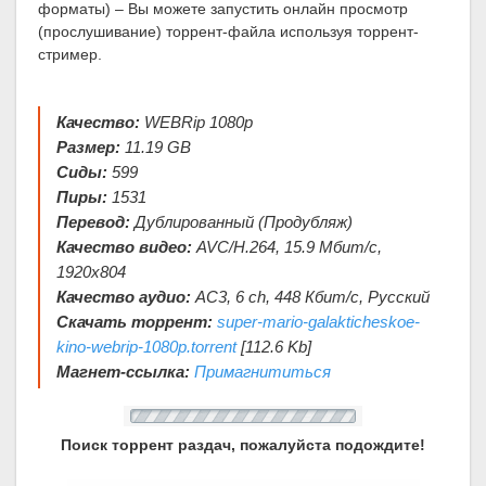
форматы) – Вы можете запустить онлайн просмотр
(прослушивание) торрент-файла используя торрент-
стример.
Качество:
WEBRip 1080p
Размер:
11.19 GB
Сиды:
599
Пиры:
1531
Перевод:
Дублированный (Продубляж)
Качество видео:
AVC/H.264, 15.9 Mбит/с,
1920х804
Качество аудио:
AC3, 6 ch, 448 Кбит/с, Русский
Скачать торрент:
super-mario-galakticheskoe-
kino-webrip-1080p.torrent
[112.6 Kb]
Магнет-ссылка:
Примагнититься
Поиск торрент раздач, пожалуйста подождите!