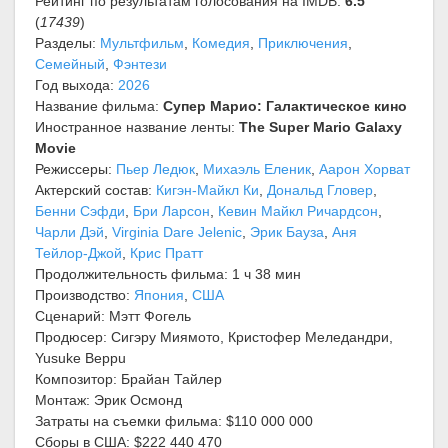
Рейтинг по результатам голосования на IMDB:
6.5
(
17439
)
Разделы:
Мультфильм
,
Комедия
,
Приключения
,
Семейный
,
Фэнтези
Год выхода:
2026
Название фильма:
Супер Марио: Галактическое кино
Иностранное название ленты:
The Super Mario Galaxy
Movie
Режиссеры:
Пьер Ледюк
,
Михаэль Еленик
,
Аарон Хорват
Актерский состав:
Кигэн-Майкл Ки
,
Дональд Гловер
,
Бенни Сэфди
,
Бри Ларсон
,
Кевин Майкл Ричардсон
,
Чарли Дэй
,
Virginia Dare Jelenic
,
Эрик Бауза
,
Аня
Тейлор-Джой
,
Крис Пратт
Продолжительность фильма: 1 ч 38 мин
Производство:
Япония
,
США
Сценарий: Мэтт Фогель
Продюсер: Сигэру Миямото, Кристофер Меледандри,
Yusuke Beppu
Композитор: Брайан Тайлер
Монтаж: Эрик Осмонд
Затраты на съемки фильма: $110 000 000
Сборы в США: $222 440 470