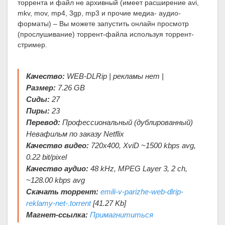
торрента и файл не архивный (имеет расширение avi,
mkv, mov, mp4, 3gp, mp3 и прочие медиа- аудио-
форматы) – Вы можете запустить онлайн просмотр
(прослушивание) торрент-файла используя торрент-
стример.
Качество:
WEB-DLRip | рекламы нет |
Размер:
7.26 GB
Сиды:
27
Пиры:
23
Перевод:
Профессиональный (дублированный)
Невафильм по заказу Netflix
Качество видео:
720x400, XviD ~1500 kbps avg,
0.22 bit/pixel
Качество аудио:
48 kHz, MPEG Layer 3, 2 ch,
~128.00 kbps avg
Скачать торрент:
emili-v-parizhe-web-dlrip-
reklamy-net-.torrent
[41.27 Kb]
Магнет-ссылка:
Примагнититься