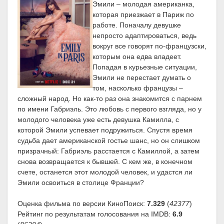
Эмили – молодая американка,
которая приезжает в Париж по
работе. Поначалу девушке
непросто адаптироваться, ведь
вокруг все говорят по-французски,
которым она едва владеет.
Попадая в курьезные ситуации,
Эмили не перестает думать о
том, насколько французы –
сложный народ. Но как-то раз она знакомится с парнем
по имени Габриэль. Это любовь с первого взгляда, но у
молодого человека уже есть девушка Камилла, с
которой Эмили успевает подружиться. Спустя время
судьба дает американской гостье шанс, но он слишком
призрачный: Габриэль расстается с Камиллой, а затем
снова возвращается к бывшей. С кем же, в конечном
счете, останется этот молодой человек, и удастся ли
Эмили освоиться в столице Франции?
Оценка фильма по версии КиноПоиск:
7.329
(
42377
)
Рейтинг по результатам голосования на IMDB:
6.9