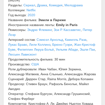
(
86204
)
Разделы:
Сериал
,
Драма
,
Комедия
,
Мелодрама
Коллекции:
Netflix
Год выхода:
2020
Название фильма:
Эмили в Париже
Иностранное название ленты:
Emily in Paris
Режиссеры:
Эндрю Флеминг
,
Зои Р. Кассаветис
,
Питер
Лоэр
Актерский состав:
Сэмюэл Арнольд
,
Камилль Раза
,
Лукас Браво
,
Лили Коллинз
,
Брюно Гуэри
,
Жан-Кристоф
Буве
,
Филиппин Леруа-Больё
,
Уильям Абади
,
Эшли Пак
,
Люсьен Лависконт
Продолжительность фильма: 30 мин
Производство:
США
Роли дублировали: Иван Чабан, Юлия Зоркина,
Александр Матвеев, Анна Слынько, Александра Жарова
Сценарий: Даррен Стар, Raina Morris, Дебора Копакен
Продюсер: Стивен Браун, Рафаэль Бенолье, Майкл
Амодио
Оператор: Стефани Бургуэн, Александр Грушинский,
Стефен Фирберг
Композитор: Кристофер А. Ли, Джеймс Ньютон Ховард