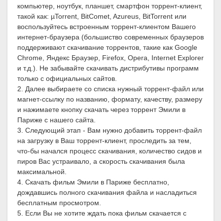
компьютер, ноутбук, планшет, смартфон торрент-клиент,
такой как: µTorrent, BitComet, Azureus, BitTorrent или
воспользуйтесь встроенным торрент-клиентом Вашего
интернет-браузера (большиство современных браузеров
поддерживают скачивание торрентов, такие как Google
Chrome, Яндекс Браузер, Firefox, Opera, Internet Explorer
и т.д.). Не забывайте скачивать дистрибутивы программ
только с официальных сайтов.
2. Далее выбираете со списка нужный торрент-файл или
магнет-ссылку по названию, формату, качеству, размеру
и нажимаете кнопку скачать через торрент Эмили в
Париже с нашего сайта.
3. Следующий этап - Вам нужно добавить торрент-файл
на загрузку в Ваш торрент-клиент, проследить за тем,
что-бы начался процесс скачивания, количество сидов и
пиров Вас устраивало, а скорость скачивания была
максимальной.
4. Скачать фильм Эмили в Париже бесплатно,
дождавшись полного скачивания файла и насладиться
бесплатным просмотром.
5. Если Вы не хотите ждать пока фильм скачается с