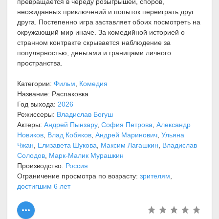
превращается в череду розыгрышей, споров,
неожиданных приключений и попыток переиграть друг
друга. Постепенно игра заставляет обоих посмотреть на
окружающий мир иначе. За комедийной историей о
странном контракте скрывается наблюдение за
популярностью, деньгами и границами личного
пространства.
Категории:
Фильм
,
Комедия
Название: Распаковка
Год выхода:
2026
Режиссеры:
Владислав Богуш
Актеры:
Андрей Пынзару
,
София Петрова
,
Александр
Новиков
,
Влад Кобяков
,
Андрей Маринович
,
Ульяна
Чжан
,
Елизавета Шукова
,
Максим Лагашкин
,
Владислав
Солодов
,
Марк-Малик Мурашкин
Производство:
Россия
Ограничение просмотра по возрасту:
зрителям
,
достигшим 6 лет