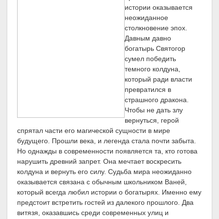
истории оказывается
неожиданное
столкновение эпох.
Давным давно
богатырь Святогор
сумел победить
темного колдуна,
который ради власти
превратился в
страшного дракона.
Чтобы не дать злу
вернуться, герой
спрятал части его магической сущности в мире
будущего. Прошли века, и легенда стала почти забыта.
Но однажды в современности появляется та, кто готова
нарушить древний запрет. Она мечтает воскресить
колдуна и вернуть его силу. Судьба мира неожиданно
оказывается связана с обычным школьником Ваней,
который всегда любил истории о богатырях. Именно ему
предстоит встретить гостей из далекого прошлого. Два
витязя, оказавшись среди современных улиц и