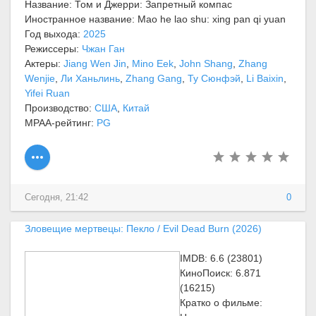
Название: Том и Джерри: Запретный компас
Иностранное название: Mao he lao shu: xing pan qi yuan
Год выхода:
2025
Режиссеры:
Чжан Ган
Актеры:
Jiang Wen Jin
,
Mino Eek
,
John Shang
,
Zhang
Wenjie
,
Ли Ханьлинь
,
Zhang Gang
,
Ту Сюнфэй
,
Li Baixin
,
Yifei Ruan
Производство:
США
,
Китай
MPAA-рейтинг:
PG
Сегодня, 21:42
0
Зловещие мертвецы: Пекло / Evil Dead Burn (2026)
IMDB: 6.6 (23801)
КиноПоиск: 6.871
(16215)
Кратко о фильме: