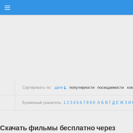
Сортировать по:
дате
популярности
посещаемости
ко
Буквенный указатель:
1
2
3
4
5
6
7
8
9
0
А
Б
В
Г
Д
Е
Ж
З
И
Скачать фильмы бесплатно через