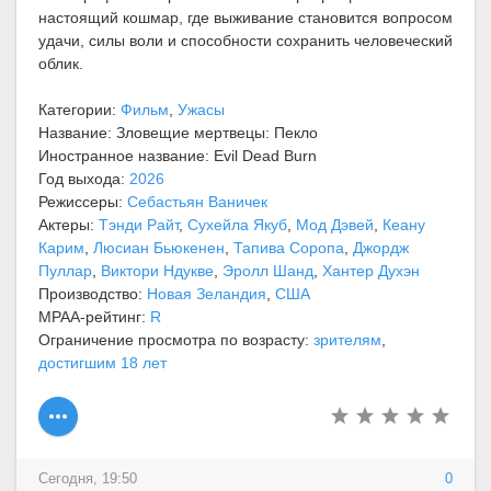
настоящий кошмар, где выживание становится вопросом
удачи, силы воли и способности сохранить человеческий
облик.
Категории:
Фильм
,
Ужасы
Название: Зловещие мертвецы: Пекло
Иностранное название: Evil Dead Burn
Год выхода:
2026
Режиссеры:
Себастьян Ваничек
Актеры:
Тэнди Райт
,
Сухейла Якуб
,
Мод Дэвей
,
Кеану
Карим
,
Люсиан Бьюкенен
,
Тапива Соропа
,
Джордж
Пуллар
,
Виктори Ндукве
,
Эролл Шанд
,
Хантер Духэн
Производство:
Новая Зеландия
,
США
MPAA-рейтинг:
R
Ограничение просмотра по возрасту:
зрителям
,
достигшим 18 лет
Сегодня, 19:50
0