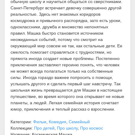
обычную школу и научиться общаться со сверстниками.
Санкт-Петербург встречает девочку совершенно другой
реальностью. Здесь нет знакомых коридоров
космодрома и привычного распорядка, зато есть уроки,
одноклассники, дружба и множество непонятных
правил. Машка быстро становится источником
неожиданных событий, потому что смотрит на
окружающий мир совсем не так, как остальные дети. Ее
смелость помогает справляться с трудностями, но
прямота иногда создает новые проблемы. Постепенно
приключения заставляют героиню понять, что человек
не может всегда полагаться только на собственные
силы. Иногда гораздо важнее попросить о помощи,
услышать другого и сделать первый шаг навстречу. Так
школьная жизнь превращается для Машки в настоящее
путешествие, во время которого она открывает не новые
планеты, а людей. Легкая семейная история сочетает
юмор, приключения и теплый рассказ о взрослении.
Категории:
Фильм
,
Комедия
,
Семейный
Коллекции:
Про детей
,
Про школу
,
Про космос
Название: Космическая Машка