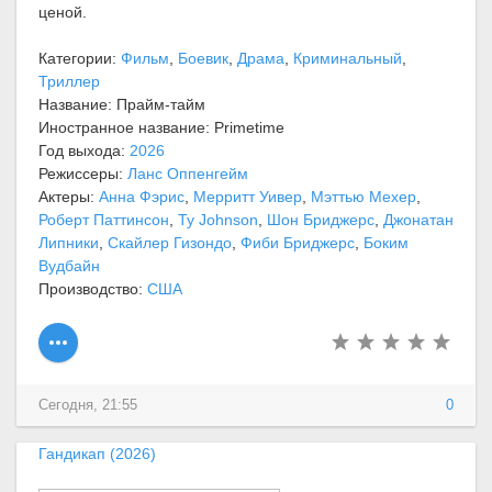
ценой.
Категории:
Фильм
,
Боевик
,
Драма
,
Криминальный
,
Триллер
Название: Прайм-тайм
Иностранное название: Primetime
Год выхода:
2026
Режиссеры:
Ланс Оппенгейм
Актеры:
Анна Фэрис
,
Мерритт Уивер
,
Мэттью Мехер
,
Роберт Паттинсон
,
Ty Johnson
,
Шон Бриджерс
,
Джонатан
Липники
,
Скайлер Гизондо
,
Фиби Бриджерс
,
Боким
Вудбайн
Производство:
США
Сегодня, 21:55
0
Гандикап (2026)