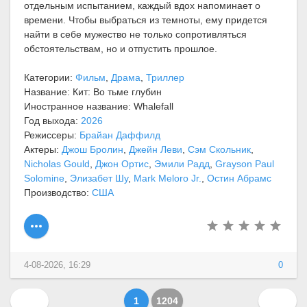
отдельным испытанием, каждый вдох напоминает о
времени. Чтобы выбраться из темноты, ему придется
найти в себе мужество не только сопротивляться
обстоятельствам, но и отпустить прошлое.
Категории:
Фильм
,
Драма
,
Триллер
Название: Кит: Во тьме глубин
Иностранное название: Whalefall
Год выхода:
2026
Режиссеры:
Брайан Даффилд
Актеры:
Джош Бролин
,
Джейн Леви
,
Сэм Скольник
,
Nicholas Gould
,
Джон Ортис
,
Эмили Радд
,
Grayson Paul
Solomine
,
Элизабет Шу
,
Mark Meloro Jr.
,
Остин Абрамс
Производство:
США
4-08-2026, 16:29
0
1
1204