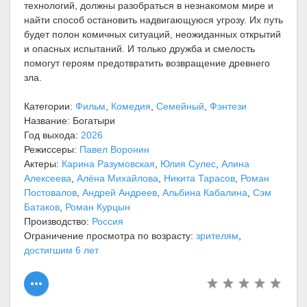
технологий, должны разобраться в незнакомом мире и
найти способ остановить надвигающуюся угрозу. Их путь
будет полон комичных ситуаций, неожиданных открытий
и опасных испытаний. И только дружба и смелость
помогут героям предотвратить возвращение древнего
зла.
Категории:
Фильм
,
Комедия
,
Семейный
,
Фэнтези
Название: Богатыри
Год выхода:
2026
Режиссеры:
Павел Воронин
Актеры:
Карина Разумовская
,
Юлия Сулес
,
Алина
Алексеева
,
Алёна Михайлова
,
Никита Тарасов
,
Роман
Постовалов
,
Андрей Андреев
,
Альбина Кабалина
,
Сэм
Батаков
,
Роман Курцын
Производство:
Россия
Ограничение просмотра по возрасту:
зрителям
,
достигшим 6 лет