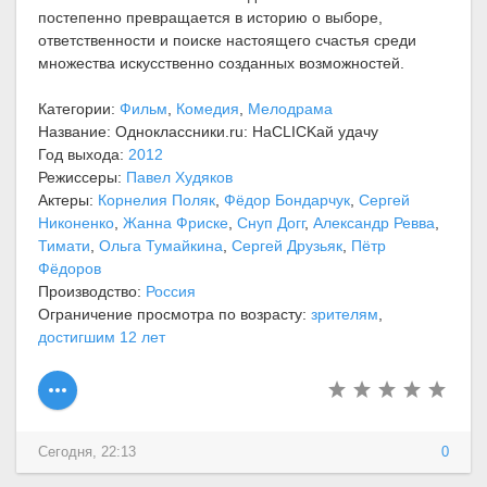
постепенно превращается в историю о выборе,
ответственности и поиске настоящего счастья среди
множества искусственно созданных возможностей.
Категории:
Фильм
,
Комедия
,
Мелодрама
Название: Одноклассники.ru: НаCLICKай удачу
Год выхода:
2012
Режиссеры:
Павел Худяков
Актеры:
Корнелия Поляк
,
Фёдор Бондарчук
,
Сергей
Никоненко
,
Жанна Фриске
,
Снуп Догг
,
Александр Ревва
,
Тимати
,
Ольга Тумайкина
,
Сергей Друзьяк
,
Пётр
Фёдоров
Производство:
Россия
Ограничение просмотра по возрасту:
зрителям
,
достигшим 12 лет
Сегодня, 22:13
0