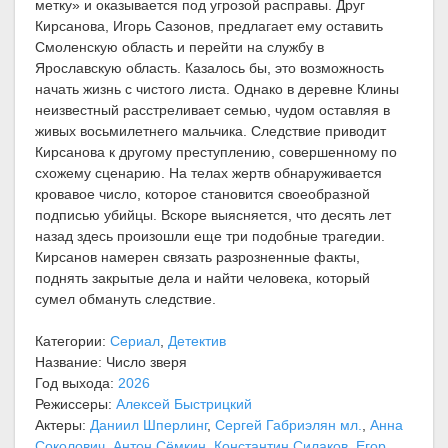
метку» и оказывается под угрозой расправы. Друг
Кирсанова, Игорь Сазонов, предлагает ему оставить
Смоленскую область и перейти на службу в
Ярославскую область. Казалось бы, это возможность
начать жизнь с чистого листа. Однако в деревне Клины
неизвестный расстреливает семью, чудом оставляя в
живых восьмилетнего мальчика. Следствие приводит
Кирсанова к другому преступлению, совершенному по
схожему сценарию. На телах жертв обнаруживается
кровавое число, которое становится своеобразной
подписью убийцы. Вскоре выясняется, что десять лет
назад здесь произошли еще три подобные трагедии.
Кирсанов намерен связать разрозненные факты,
поднять закрытые дела и найти человека, который
сумел обмануть следствие.
Категории:
Сериал
,
Детектив
Название: Число зверя
Год выхода:
2026
Режиссеры:
Алексей Быстрицкий
Актеры:
Даниил Шперлинг
,
Сергей Габриэлян мл.
,
Анна
Соколович
,
Антон Сёмкин
,
Константин Силаков
,
Егор