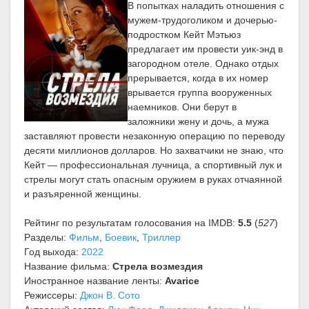
В попытках наладить отношения с
мужем-трудоголиком и дочерью-
подростком Кейт Мэтьюз
предлагает им провести уик-энд в
загородном отеле. Однако отдых
прерывается, когда в их номер
врывается группа вооруженных
наемников. Они берут в
заложники жену и дочь, а мужа
заставляют провести незаконную операцию по переводу
десяти миллионов долларов. Но захватчики не знаю, что
Кейт — профессиональная лучница, а спортивный лук и
стрелы могут стать опасным оружием в руках отчаянной
и разъяренной женщины.
Рейтинг по результатам голосования на IMDB:
5.5
(
527
)
Разделы:
Фильм
,
Боевик
,
Триллер
Год выхода:
2022
Название фильма:
Стрела возмездия
Иностранное название ленты:
Avarice
Режиссеры:
Джон В. Сото