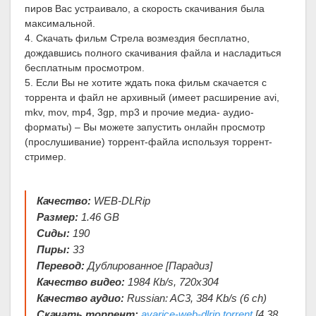
пиров Вас устраивало, а скорость скачивания была
максимальной.
4. Скачать фильм Стрела возмездия бесплатно,
дождавшись полного скачивания файла и насладиться
бесплатным просмотром.
5. Если Вы не хотите ждать пока фильм скачается с
торрента и файл не архивный (имеет расширение avi,
mkv, mov, mp4, 3gp, mp3 и прочие медиа- аудио-
форматы) – Вы можете запустить онлайн просмотр
(прослушивание) торрент-файла используя торрент-
стример.
Качество:
WEB-DLRip
Размер:
1.46 GB
Сиды:
190
Пиры:
33
Перевод:
Дублированное [Парадиз]
Качество видео:
1984 Кb/s, 720x304
Качество аудио:
Russian: AC3, 384 Kb/s (6 ch)
Скачать торрент:
avarice-web-dlrip.torrent
[4.38