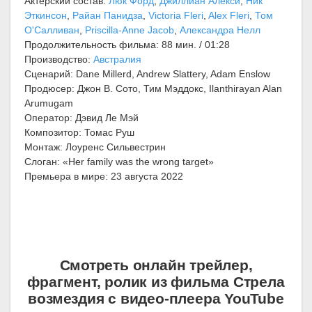
Актерский состав:
Люк Форд
,
Джиллиан Алекси
,
Ник
Эткинсон
,
Райан Панидза
,
Victoria Fleri
,
Alex Fleri
,
Том
О'Салливан
,
Priscilla-Anne Jacob
,
Александра Нелл
Продолжительность фильма: 88 мин. / 01:28
Производство:
Австралия
Сценарий: Dane Millerd, Andrew Slattery, Adam Enslow
Продюсер: Джон В. Сото, Тим Мэддокс, Ilanthirayan Alan
Arumugam
Оператор: Дэвид Ле Мэй
Композитор: Томас Руш
Монтаж: Лоуренс Сильвестрин
Слоган: «Her family was the wrong target»
Премьера в мире: 23 августа 2022
Смотреть онлайн трейлер,
фрагмент, ролик из фильма Стрела
возмездия с видео-плеера YouTube