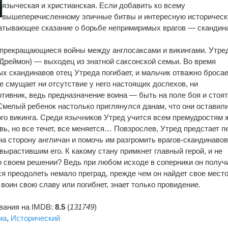
языческая и христианская. Если добавить ко всему
вышеперечисленному эпичные битвы и интересную историчес
ватывающее сказание о борьбе непримиримых врагов — скандин
епрекращающиеся войны между англосаксами и викингами. Утре
Дреймон) — выходец из знатной саксонской семьи. Во время
ых скандинавов отец Утреда погибает, и мальчик отважно броса
не смущает ни отсутствие у него настоящих доспехов, ни
тивник, ведь предназначение воина — быть на поле боя и стоят
Смелый ребенок настолько приглянулся данам, что они оставили
ого викинга. Среди язычников Утред учится всем премудростям 
ь, но все течет, все меняется… Повзрослев, Утред предстает п
 сторону англичан и помочь им разгромить врагов-скандинавов
вырастившим его. К какому стану примкнет главный герой, и не
о своем решении? Ведь при любом исходе в соперники он получ
ся преодолеть немало преград, прежде чем он найдет свое место
 воин свою славу или погибнет, знает только провидение.
ования на IMDB:
8.5
(
131749
)
ма
,
Исторический