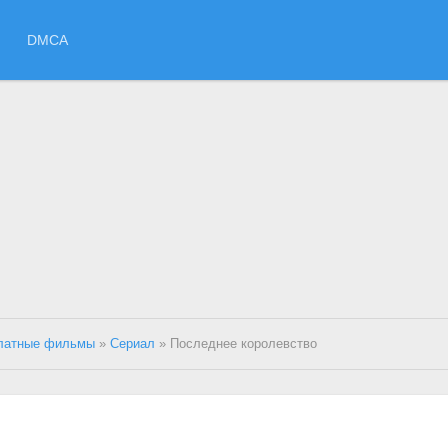
DMCA
платные фильмы
»
Сериал
» Последнее королевство