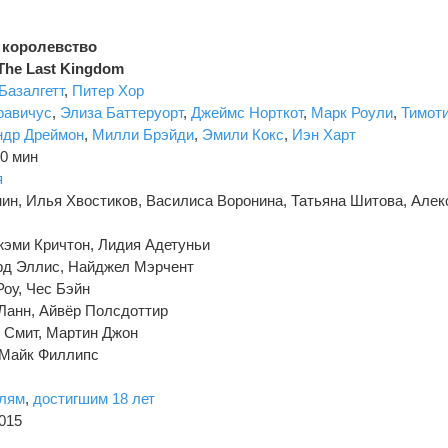
 королевство
The Last Kingdom
Базалгетт
,
Питер Хор
равичус
,
Элиза Баттеруорт
,
Джеймс Норткот
,
Марк Роули
,
Тимот
ндр Дреймон
,
Милли Брэйди
,
Эмили Кокс
,
Иэн Харт
0 мин
я
ин, Илья Хвостиков, Василиса Воронина, Татьяна Шитова, Алек
жэми Кричтон, Лидия Адетуньи
рд Эллис, Найджел Мэрчент
оу, Чес Бэйн
 Ланн, Айвёр Полсдоттир
 Смит, Мартин Джон
 Майк Филлипс
елям
,
достигшим 18 лет
015