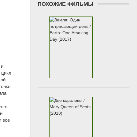
ПОХОЖИЕ ФИЛЬМЫ
 и
 цикл
кой
тонко
ела
й
ется
ти
и все