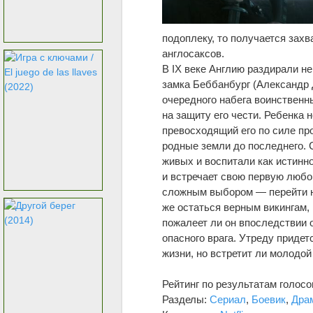
подоплеку, то получается зах
англосаксов.
В IX веке Англию раздирали н
замка Беббанбург (Александр 
очередного набега воинственн
на защиту его чести. Ребенка 
превосходящий его по силе про
родные земли до последнего. 
живых и воспитали как истинн
и встречает свою первую любов
сложным выбором — перейти на
же остаться верным викингам, 
пожалеет ли он впоследствии 
опасного врага. Утреду придет
жизни, но встретит ли молодой
Рейтинг по результатам голос
Разделы:
Сериал
,
Боевик
,
Дра