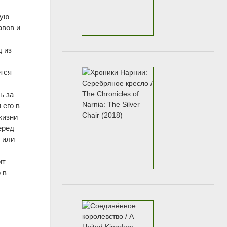
кую
авов и
д из
ется
ь за
 его в
жизни
еред
 или
ит
 в