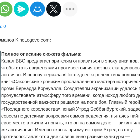
: 0
оманов KinoLogovo.com:
Полное описание сюжета фильма:
Канал BBC предлагает зрителям отправиться в эпоху викингов,
чтобы стать свидетелями противостояния грозных скандинавов
англичан. В основу сериала «Последнее королевство» положен
книг «Саксонские хроники» прославленного мастера историчес
прозы Бернарда Корнуэлла. Создателям экранизации удалось 
прочувствовать атмосферу того времени, когда исход любого д
государственной важности решался на поле боя. Главный геро
«Последнего королевства», юный Утред Беббанбургский, зада
совсем не детскими вопросами самоопределения, пытаясь най
свое место в жизни и понять, кто он на самом деле — викинг ил
же англичанин. Именно сквозь призму истории Утреда в шоу
противопоставляются две совершенно разные культуры —