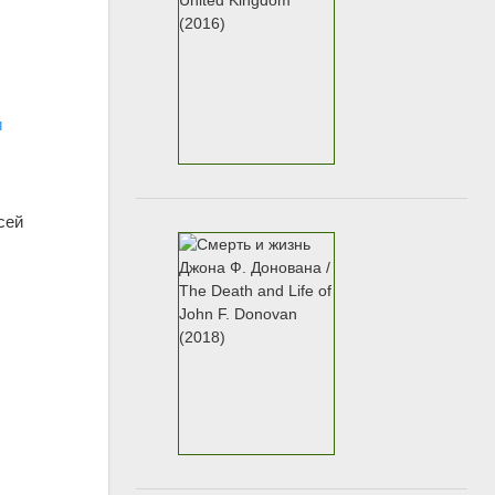
и
сей