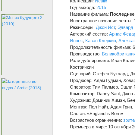
Коллекции:
Netflix
Год выхода:
2015
Название фильма:
Последнее
Иностранное название ленты:
Режиссеры:
Джон Ист
,
Эдвард 
Актерский состав:
Арнас Феда
Иннес
,
Каван Клеркин
,
Алекса
Продолжительность фильма: 6
Производство:
Великобритани
Роли дублировали: Иван Калин
Костричкин
Сценарий: Стефен Бутчард, Д
Продюсер: Адам Гудман, Хова
Оператор: Тим Палмер, Эшли Р
Композитор: Danny Saul, Джон
Художник: Доминик Химэн, Бен
Монтаж: Пол Найт, Адам Грин,
Слоган: «England is Born»
Возрастное ограничение:
зрит
Премьера в мире: 10 октября 2